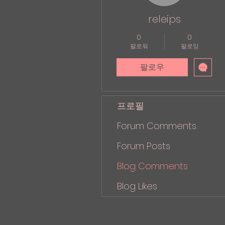
releips
0
0
팔로워
팔로잉
팔로우
프로필
Forum Comments
Forum Posts
Blog Comments
Blog Likes