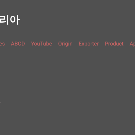
코리아
es
ABCD
YouTube
Origin
Exporter
Product
Ap