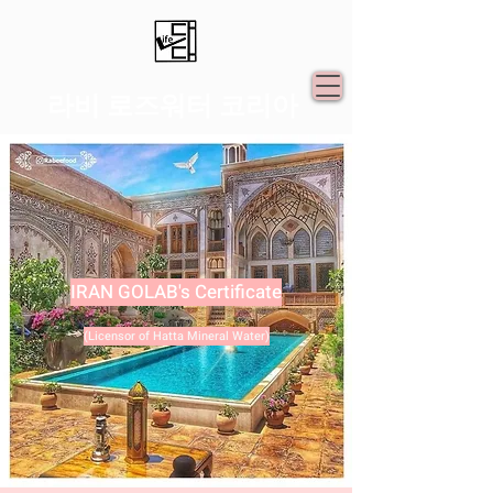
라비 로즈워터 코리아
IRAN GOLAB's Certificate
(Licensor of Hatta Mineral Water)