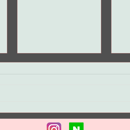
연구
장미꽃 향기만 맡아도 집중력
생기고 기억력 좋아진다