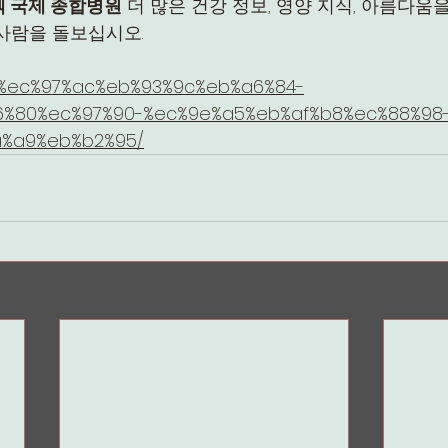
멕 국제 종합병원
 더 많은 건강 정보, 영양 지식, 아름다움
사람을 돌보십시오.
m/%ec%97%ac%eb%93%9c%eb%a6%84-
%80%ec%97%90-%ec%9e%a5%eb%af%b8%ec%88%98
a%a9%eb%b2%95/