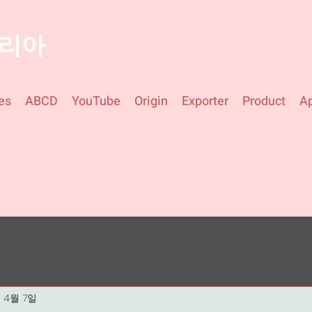
코리아
es
ABCD
YouTube
Origin
Exporter
Product
Ap
 4월 7일